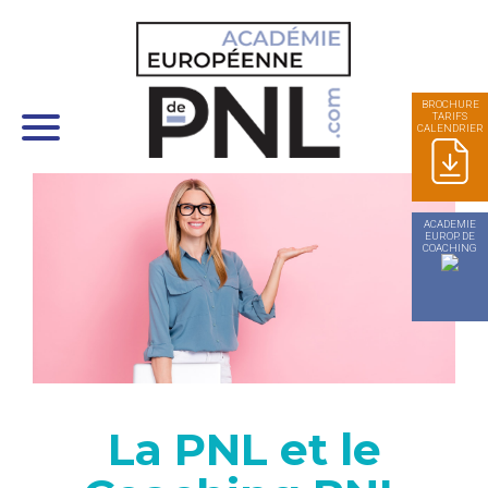
Panneau de gestion des cookies
BROCHURE
TARIFS
CALENDRIER
ACADEMIE
EUROP. DE
COACHING
La PNL et le